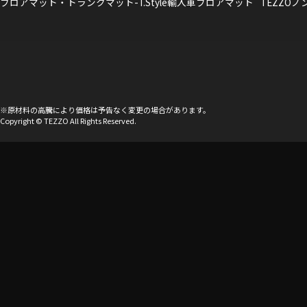
フロアマット・トランクマット-T.Style輸入車フロアマット
TEZZO
※原材料の高騰により価格は予告なく変更の場合があります。
Copyright © TEZZO All Rights Reserved.