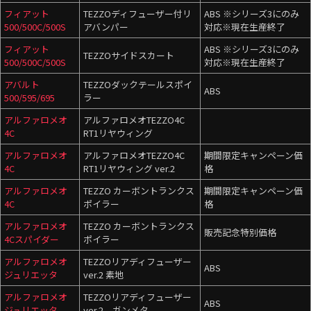
フィアット
TEZZOディフューザー付リ
ABS ※シリーズ3にのみ
500/500C/500S
アバンパー
対応※現在生産終了
フィアット
ABS ※シリーズ3にのみ
TEZZOサイドスカート
500/500C/500S
対応※現在生産終了
アバルト
TEZZOダックテールスポイ
ABS
500/595/695
ラー
アルファロメオ
アルファロメオTEZZO4C
4C
RT1リヤウィング
アルファロメオ
アルファロメオTEZZO4C
期間限定キャンペーン価
4C
RT1リヤウィング ver.2
格
アルファロメオ
TEZZO カーボントランクス
期間限定キャンペーン価
4C
ポイラー
格
アルファロメオ
TEZZO カーボントランクス
販売記念特別価格
4Cスパイダー
ポイラー
アルファロメオ
TEZZOリアディフューザー
ABS
ジュリエッタ
ver.2 素地
アルファロメオ
TEZZOリアディフューザー
ABS
ジュリエッタ
ver.2 ガンメタ