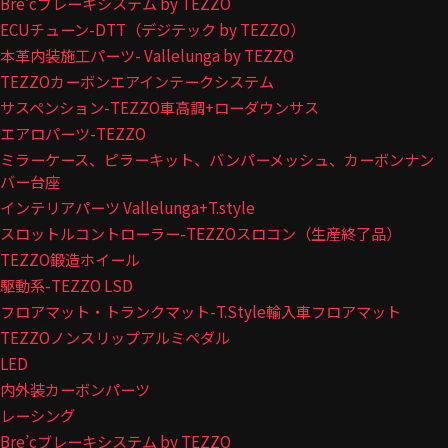
Bre’cブレーキシステム by TEZZO
Line
ECUチューン-DTT（デジテック by TEZZO）
本革内装施工パーツ- Vallelunga by TEZZO
TEZZOカーボンエアインテークシステム
サスペンション-TEZZO車高調+ローダウンサス
エアロパーツ-TEZZO
ミラーケース、ピラーキット、バンパーメッシュ、カーボンナン
バー台座
インテリアパーツ Vallelunga+T.style
スロットルコントローラー-TEZZOスロコン（生産終了品）
TEZZO鍛造ホイール
駆動系-TEZZO LSD
フロアマット・トランクマット-T.Style輸入車フロアマット
TEZZOノンスリップアルミペダル
LED
内外装カーボンパーツ
レーシング
Bre’cブレーキシステム by TEZZO