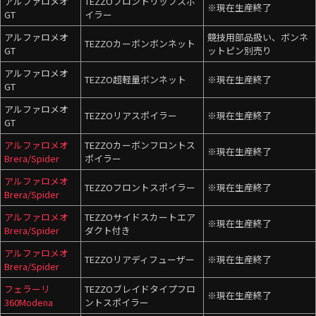
アルファロメオ
TEZZOフロントリップスポ
※現在生産終了
GT
イラー
アルファロメオ
競技用部品扱い、ボンネ
TEZZOカーボンボンネット
GT
ットピン別売り
アルファロメオ
TEZZO超軽量ボンネット
※現在生産終了
GT
アルファロメオ
TEZZOリアスポイラー
※現在生産終了
GT
アルファロメオ
TEZZOカーボンフロントス
※現在生産終了
Brera/Spider
ポイラー
アルファロメオ
TEZZOフロントスポイラー
※現在生産終了
Brera/Spider
アルファロメオ
TEZZOサイドスカートエア
※現在生産終了
Brera/Spider
ダクト付き
アルファロメオ
TEZZOリアディフューザー
※現在生産終了
Brera/Spider
フェラーリ
TEZZOブレイドタイプフロ
※現在生産終了
360Modena
ントスポイラー