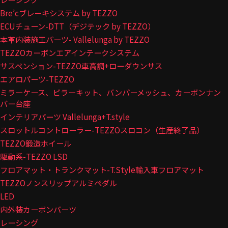
Bre’cブレーキシステム by TEZZO
ECUチューン-DTT（デジテック by TEZZO）
本革内装施工パーツ- Vallelunga by TEZZO
TEZZOカーボンエアインテークシステム
サスペンション-TEZZO車高調+ローダウンサス
エアロパーツ-TEZZO
ミラーケース、ピラーキット、バンパーメッシュ、カーボンナン
バー台座
インテリアパーツ Vallelunga+T.style
スロットルコントローラー-TEZZOスロコン（生産終了品）
TEZZO鍛造ホイール
駆動系-TEZZO LSD
フロアマット・トランクマット-T.Style輸入車フロアマット
TEZZOノンスリップアルミペダル
LED
内外装カーボンパーツ
レーシング