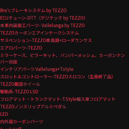
Bre’cブレーキシステム by TEZZO
ECUチューン-DTT（デジテック by TEZZO）
本革内装施工パーツ- Vallelunga by TEZZO
TEZZOカーボンエアインテークシステム
サスペンション-TEZZO車高調+ローダウンサス
エアロパーツ-TEZZO
ミラーケース、ピラーキット、バンパーメッシュ、カーボンナン
バー台座
インテリアパーツ Vallelunga+T.style
スロットルコントローラー-TEZZOスロコン（生産終了品）
TEZZO鍛造ホイール
駆動系-TEZZO LSD
フロアマット・トランクマット-T.Style輸入車フロアマット
TEZZOノンスリップアルミペダル
LED
内外装カーボンパーツ
レーシング