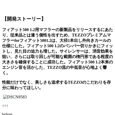
【開発ストーリー】
フィアット
500 1.2
用マフラーの新製品をリリースするにあた
り、従来品とは違う個性を出すため、
TEZZO
プレミアムマ
フラー
for
フィアット
5001.2
は、大径
1
本出し外向きカールの
仕様にした。フィアット
500 1.2
のバンパー切りかきにフィッ
トし、見た目の迫力も増した。サイレンサーは、消音効果を
狙い、さらには取り回しが可能な範囲の楕円形である程度の
大きさを確保することに成功した。フィアット
500 1.2
本来の
エンジン音を活かした、
TEZZO
流の中低音が心地よく響
く。
性能だけでなく、美しさも追求する
TEZZO
のこだわりを存
分に味わってほしい。
↑↑↑
before