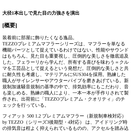
大径
1
本出しで見た目の力強さを演出
[概要]
装着前に部屋に飾りたくなる逸品。
TEZZOプレミアムマフラーシリーズは、マフラーを単なる
機能パーツとして捉えているわけではない。性能やサウンド
はもちろん、見た目も重要視し、圧倒的な美しさを徹底追及
した。フェラーリから学んだ、所有する喜びを味わう＝クル
マを工芸品として捉えるという発想だ。圧倒的な美しさと共
に耐久性も考慮し、マテリアルにSUS304を採用。熟練した
職人がサイレンサーやアウターパイプを磨きあげている。新
規制加速騒音規制の基準の中で、排気効率にもこだわり、音
も楽しめる。熟練の職人により、一本一本が手作りされて製
作され、出荷前に「TEZZOプレミアム・クオリティ」のチ
ェックを行っている。
フィアット 500 1.2 プレミアムマフラー（新規制車検対応）
by TEZZO（シリーズ3後期型・4対応） は、アイドリング時
の排気音は程よく抑えられているものの、アクセルを踏み込