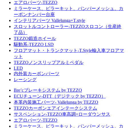
エアロパーツ-TEZZO
ミラーケース、ピラーキット、バンパーメッシュ、カ
ーボンナンバー台座
インテリアパーツ Vallelunga+T.style
スロットルコントローラー-TEZZOスロコン（生産終
了品）
TEZZO鍛造ホイール
駆動系-TEZZO LSD
フロアマット・トランクマット-T.Style輸入車フロアマ
ット
TEZZOノンスリップアルミペダル
LED
内外装カーボンパーツ
レーシング
Bre’cブレーキシステム by TEZZO
ECUチューン-DTT（デジテック by TEZZO）
本革内装施工パーツ- Vallelunga by TEZZO
TEZZOカーボンエアインテークシステム
サスペンション-TEZZO車高調+ローダウンサス
エアロパーツ-TEZZO
ミラーケース、ピラーキット、バンパーメッシュ、カ