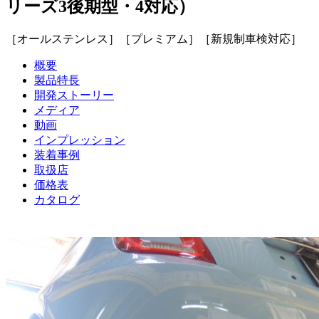
リーズ3後期型・4対応）
［オールステンレス］［プレミアム］［新規制車検対応］
概要
製品特長
開発ストーリー
メディア
動画
インプレッション
装着事例
取扱店
価格表
カタログ