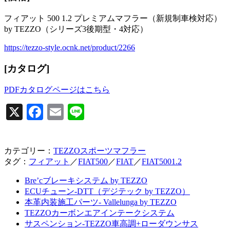
フィアット 500 1.2 プレミアムマフラー（新規制車検対応）
by TEZZO（シリーズ3後期型・4対応）
https://tezzo-style.ocnk.net/product/2266
[カタログ]
PDFカタログページはこちら
X
Facebook
Email
Line
カテゴリー：
TEZZOスポーツマフラー
タグ：
フィアット
／
FIAT500
／
FIAT
／
FIAT5001.2
Bre’cブレーキシステム by TEZZO
ECUチューン-DTT（デジテック by TEZZO）
本革内装施工パーツ- Vallelunga by TEZZO
TEZZOカーボンエアインテークシステム
サスペンション-TEZZO車高調+ローダウンサス