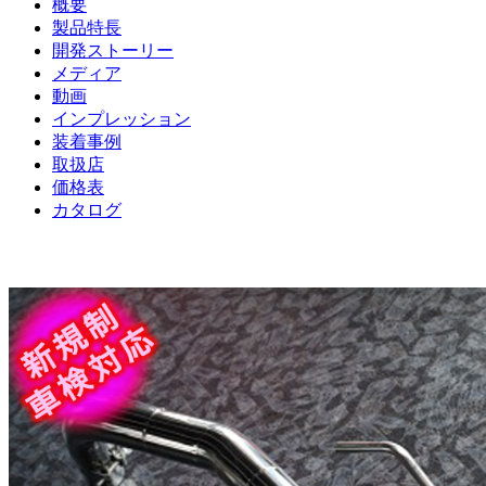
概要
製品特長
開発ストーリー
メディア
動画
インプレッション
装着事例
取扱店
価格表
カタログ