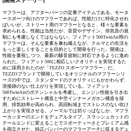
[開発ストーリー]
マフラーは、アフターパーツの定番アイテムである。モータ
ースポーツ向けのマフラーであれば、性能だけに特化させれ
ばいいが、ストリート用のマフラーとなると、様々な要素を
求められる。性能は当然だが、音質やデザイン、排気音の規
制にも考慮しなくてはならない。フィアット500TwinAir用の
マフラーは、そんな要素を兼ね備えなが、クルマとの生活を
もっと楽しくすることを目的として開発を行った。開発は、
性能を重視しつつ、最新の騒音規制に対応できるように進め
られた。フィアット500に相応しいクオリティを実現するた
めに採用されたのが「TEZZO スポーツマフラー」だ。
TEZZOブランドで開発しているオリジナルのマフラーシリ
ーズの中では、スタンダードのクオリティにもかかわらず、
溶接跡のない仕上がりを実現している。フィアット
500TwinAirのポテンシャルを考慮し、エンジン性能を引き出
すためにストレート構造と中空インナーメガホン構造を採
用、排気効率が高められ、高回転域までストレスのない吹け
上がりを実現させる。ノーマルでは切りっぱなしか、マフラ
ーカッターのエンドをデュアルタイプ、スラッシュカットの
テールエンドに変えることでスポーティーさとプレミアム感
を両立させた。純正バンパーのマフラーアーチに収まるデュ