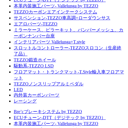
本革内装施工パーツ- Vallelunga by TEZZO
TEZZOカーボンエアインテークシステム
サスペンション-TEZZO車高調+ローダウンサス
エアロパーツ-TEZZO
ミラーケース、ピラーキット、バンパーメッシュ、カ
ーボンナンバー台座
インテリアパーツ Vallelunga+T.style
スロットルコントローラー-TEZZOスロコン（生産終
了品）
TEZZO鍛造ホイール
駆動系-TEZZO LSD
フロアマット・トランクマット-T.Style輸入車フロアマ
ット
TEZZOノンスリップアルミペダル
LED
内外装カーボンパーツ
レーシング
Bre’cブレーキシステム by TEZZO
ECUチューン-DTT（デジテック by TEZZO）
本革内装施工パーツ- Vallelunga by TEZZO