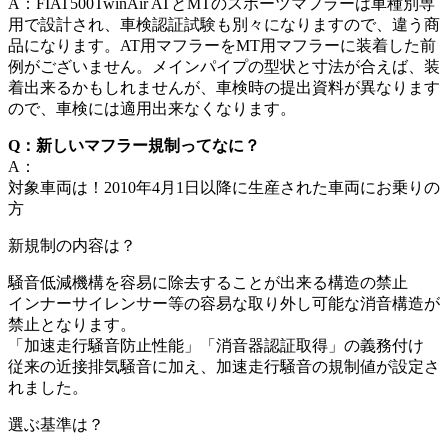
A：FIAT500TwinAir ATとMTのスポーツマフラーは車種別専
用で設計され、車検認証試験も別々になりますので、違う商
品になります。AT用マフラーをMT用マフラーに装着した前
例がございません。メインパイプの型状と寸法が合えば、装
着出来るかもしれませんが、車検時の提出資料が異なります
ので、車検には適用出来なくなります。
Q：新しいマフラー規制ってなに？
A：
対象車両は！2010年4月1日以降に生産された車両にお乗りの
方
新規制の内容は？
騒音低減機構を容易に除去することが出来る構造の禁止
インナーサイレンサー等の容易な取り外し可能な消音構造が
禁止となります。
「加速走行騒音防止性能」「消音器認証取得」の義務付け
従来の近接排気騒音に加え、加速走行騒音の規制値が設定さ
れました。
選ぶ基準は？