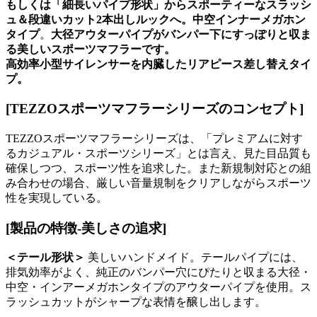
もしくは「細長いパイプ形状」からスポーティーなスラッシ
ュ＆段違いカット2本出しルックへ。
中空インナーメガホン
タイプ
。
大径アウターパイプがバンパー下にすっぽりと収ま
る美しいスポーツマフラーです。
高効率小型サイレンサーを内臓したリアピース差し替えタイ
プ。
[TEZZOスポーツマフラーシリーズのコンセプト]
TEZZOスポーツマフラーシリーズは、「プレミアムに対す
るカジュアル・スポーツシリーズ」とは言え、見た目品質も
確保しつつ、スポーツ性を追求した。また新規制対応との組
み合わせの場合、厳しい音量規制をクリアしながらスポーツ
性を実現している。
[製品の特徴-
美しさの追求
]
＜テール形状＞
美しいハンドメイド。テールパイプには、
排気効率がよく、純正のバンパー穴にぴたりと収まる大径・
中空・インアーメガホンタイプのアウターパイプを使用。ス
ラッシュカットがシャープな表情を醸し出します。