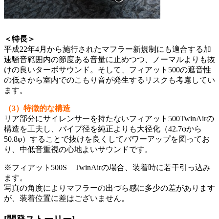
＜特長＞
平成22年4月から施行されたマフラー新規制にも適合する加
速騒音範囲内の節度ある音量に止めつつ、ノーマルよりも抜
けの良いターボサウンド。そして、フィアット500の遮音性
の低さから室内でのこもり音が発生するリスクも考慮してい
ます。
（3）特徴的な構造
リア部分にサイレンサーを持たないフィアット500TwinAirの
構造を工夫し、パイプ径を純正よりも大径化（42.7φから
50.8φ）することで抜けを良くしてパワーアップを図ってお
り、中低音重視の心地よいサウンドです。
※フィアット500S TwinAirの場合、装着時に若干引っ込み
ます。
写真の角度によりマフラーの出づら感に多少の差があります
が、装着位置に差はございません。