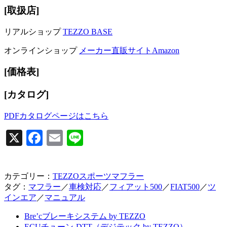
[取扱店]
リアルショップ
TEZZO BASE
オンラインショップ
メーカー直販サイト
Amazon
[価格表]
[カタログ]
PDFカタログページはこちら
X
Facebook
Email
Line
カテゴリー：
TEZZOスポーツマフラー
タグ：
マフラー
／
車検対応
／
フィアット500
／
FIAT500
／
ツ
インエア
／
マニュアル
Bre’cブレーキシステム by TEZZO
ECUチューン-DTT（デジテック by TEZZO）