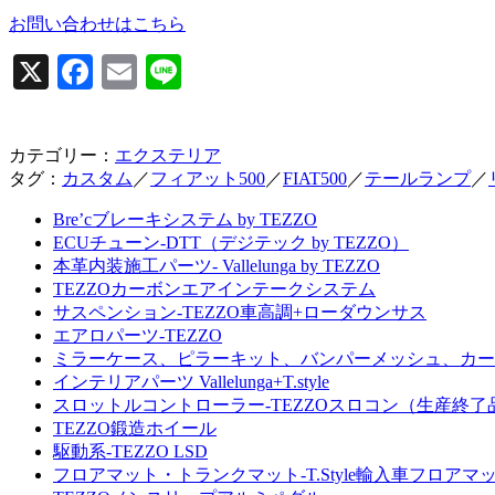
お問い合わせはこちら
X
Facebook
Email
Line
カテゴリー：
エクステリア
タグ：
カスタム
／
フィアット500
／
FIAT500
／
テールランプ
／
Bre’cブレーキシステム by TEZZO
ECUチューン-DTT（デジテック by TEZZO）
本革内装施工パーツ- Vallelunga by TEZZO
TEZZOカーボンエアインテークシステム
サスペンション-TEZZO車高調+ローダウンサス
エアロパーツ-TEZZO
ミラーケース、ピラーキット、バンパーメッシュ、カー
インテリアパーツ Vallelunga+T.style
スロットルコントローラー-TEZZOスロコン（生産終了
TEZZO鍛造ホイール
駆動系-TEZZO LSD
フロアマット・トランクマット-T.Style輸入車フロアマ