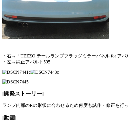
・右→「TEZZO テールランプブラッグミラーパネル for アバ
・左→純正アバルト595
[開発ストーリー]
ランプ内部のRの形状に合わせるため何度も試作・修正を行
[動画]