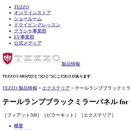
TEZZO
オンラインストア
ショールーム
ドライビングレッスン
クラシケ事業部
EV事業部
公式メディア
製品情報
TEZZO CARSのひとつひとつにこだわりがあります
TEZZO 製品情報
>
エクステリア
>
テールランプブラックミラーパ
テールランプブラックミラーパネル for 
［フィアット500］［ピラーキット］［エクステリア］
概要