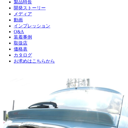
製品特長
開発ストーリー
メディア
動画
インプレッション
Q&A
装着事例
取扱店
価格表
カタログ
お求めはこちらから