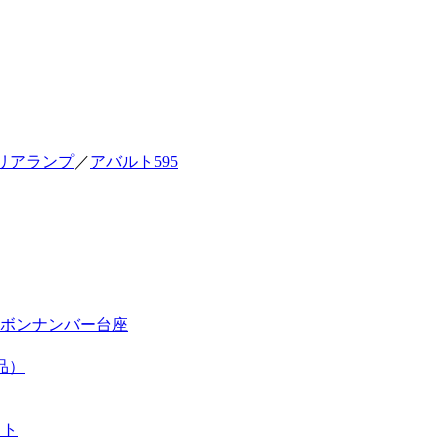
リアランプ
／
アバルト595
ボンナンバー台座
品）
ット