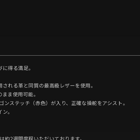
びに得る満足。
用される革と同質の最高級レザーを使用。
のまま使用可能。
ンタゴンステッチ（赤色）が入り、正確な操舵をアシスト。
イン。
は約2週間度程いただいております。