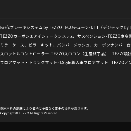
Bre’cブレーキシステム by TEZZO
ECUチューン-DTT（デジテック by 
TEZZOカーボンエアインテークシステム
サスペンション-TEZZO車
ミラーケース、ピラーキット、バンパーメッシュ、カーボンナンバー台
スロットルコントローラー-TEZZOスロコン（生産終了品）
TEZZO
フロアマット・トランクマット-T.Style輸入車フロアマット
TEZZO
※原材料の高騰により価格は予告なく変更の場合があります。
Copyright © TEZZO All Rights Reserved.