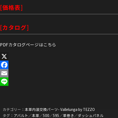
[価格表]
[カタログ]
PDFカタログページはこちら
X
Facebook
Email
Line
カテゴリー：
本革内装交換パーツ- Vallelunga by TEZZO
タグ：
アバルト
／
本革
／
500
／
595
／
革巻き
／
ダッシュパネル