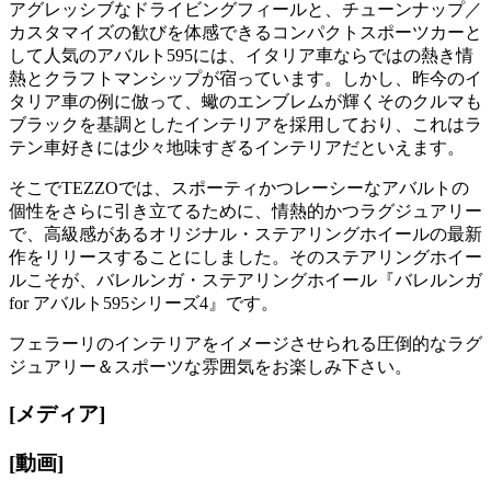
アグレッシブなドライビングフィールと、チューンナップ／
カスタマイズの歓びを体感できるコンパクトスポーツカーと
して人気のアバルト595には、イタリア車ならではの熱き情
熱とクラフトマンシップが宿っています。しかし、昨今のイ
タリア車の例に倣って、蠍のエンブレムが輝くそのクルマも
ブラックを基調としたインテリアを採用しており、これはラ
テン車好きには少々地味すぎるインテリアだといえます。
そこでTEZZOでは、スポーティかつレーシーなアバルトの
個性をさらに引き立てるために、情熱的かつラグジュアリー
で、高級感があるオリジナル・ステアリングホイールの最新
作をリリースすることにしました。そのステアリングホイー
ルこそが、バレルンガ・ステアリングホイール『バレルンガ
for アバルト595シリーズ4』です。
フェラーリのインテリアをイメージさせられる圧倒的なラグ
ジュアリー＆スポーツな雰囲気をお楽しみ下さい。
[メディア]
[動画]