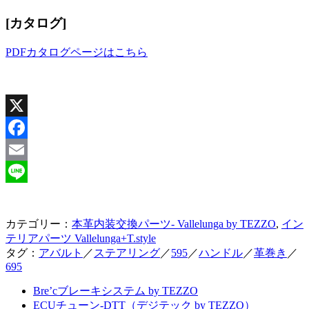
[カタログ]
PDFカタログページはこちら
X
Facebook
Email
Line
カテゴリー：
本革内装交換パーツ- Vallelunga by TEZZO
,
イン
テリアパーツ Vallelunga+T.style
タグ：
アバルト
／
ステアリング
／
595
／
ハンドル
／
革巻き
／
695
Bre’cブレーキシステム by TEZZO
ECUチューン-DTT（デジテック by TEZZO）