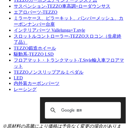
TEZZOカーボンエアインテークシステム
サスペンション-TEZZO車高調+ローダウンサス
エアロパーツ-TEZZO
ミラーケース、ピラーキット、バンパーメッシュ、カ
ーボンナンバー台座
インテリアパーツ Vallelunga+T.style
スロットルコントローラー-TEZZOスロコン（生産終
了品）
TEZZO鍛造ホイール
駆動系-TEZZO LSD
フロアマット・トランクマット-T.Style輸入車フロアマ
ット
TEZZOノンスリップアルミペダル
LED
内外装カーボンパーツ
レーシング
※原材料の高騰により価格は予告なく変更の場合がありま