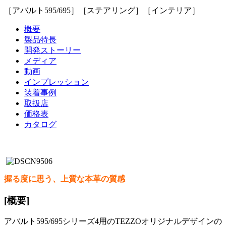
［アバルト595/695］［ステアリング］［インテリア］
概要
製品特長
開発ストーリー
メディア
動画
インプレッション
装着事例
取扱店
価格表
カタログ
握る度に思う、上質な本革の質感
[概要]
アバルト595/695シリーズ4用のTEZZOオリジナルデザインの