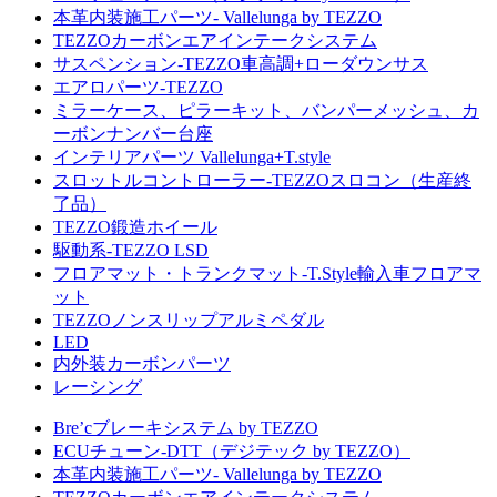
本革内装施工パーツ- Vallelunga by TEZZO
TEZZOカーボンエアインテークシステム
サスペンション-TEZZO車高調+ローダウンサス
エアロパーツ-TEZZO
ミラーケース、ピラーキット、バンパーメッシュ、カ
ーボンナンバー台座
インテリアパーツ Vallelunga+T.style
スロットルコントローラー-TEZZOスロコン（生産終
了品）
TEZZO鍛造ホイール
駆動系-TEZZO LSD
フロアマット・トランクマット-T.Style輸入車フロアマ
ット
TEZZOノンスリップアルミペダル
LED
内外装カーボンパーツ
レーシング
Bre’cブレーキシステム by TEZZO
ECUチューン-DTT（デジテック by TEZZO）
本革内装施工パーツ- Vallelunga by TEZZO