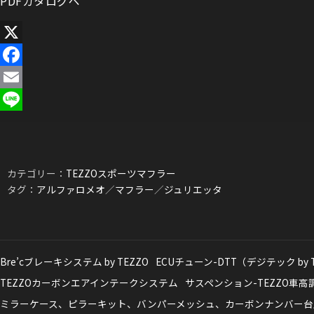
PDFカタログペ
X
Facebook
Email
Line
カテゴリー：
TEZZOスポーツマフラー
タグ：
アルファロメオ
／
マフラー
／
ジュリエッタ
Bre’cブレーキシステム by TEZZO
ECUチューン-DTT（デジテック by 
TEZZOカーボンエアインテークシステム
サスペンション-TEZZO車
ミラーケース、ピラーキット、バンパーメッシュ、カーボンナンバー台