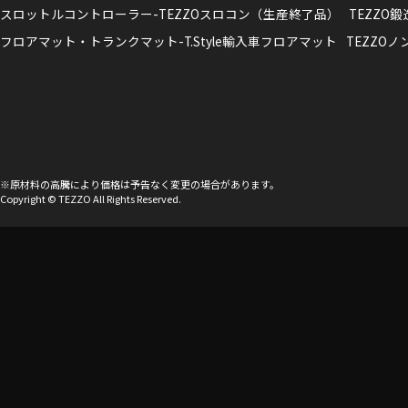
スロットルコントローラー-TEZZOスロコン（生産終了品）
TEZZO
フロアマット・トランクマット-T.Style輸入車フロアマット
TEZZO
※原材料の高騰により価格は予告なく変更の場合があります。
Copyright © TEZZO All Rights Reserved.