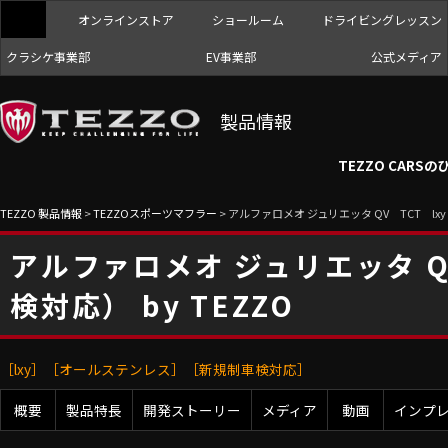
TEZZO
オンラインストア
ショールーム
ドライビングレッスン
クラシケ事業部
EV事業部
公式メディア
製品情報
TEZZO CAR
TEZZO 製品情報
>
TEZZOスポーツマフラー
>
アルファロメオ ジュリエッタ QV TCT lxy
アルファロメオ ジュリエッタ Q
検対応） by TEZZO
［lxy］［オールステンレス］［新規制車検対応］
概要
製品特長
開発ストーリー
メディア
動画
インプ