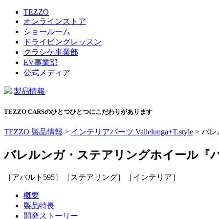
TEZZO
オンラインストア
ショールーム
ドライビングレッスン
クラシケ事業部
EV事業部
公式メディア
製品情報
TEZZO CARSのひとつひとつにこだわりがあります
TEZZO 製品情報
>
インテリアパーツ Vallelunga+T.style
>
バレ
バレルンガ・ステアリングホイール『バレ
［アバルト595］［ステアリング］［インテリア］
概要
製品特長
開発ストーリー