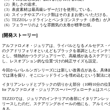
（2）美しさの追求。
（3）表皮素材は最高級レザーだけを使用している。
（4）スイッチやエアバック類はそのままお使いいただける。
（5）TEZZOレッドラインとペンタゴンステッチ（赤色）が
（6）フェラーリのような雰囲気の太巻が標準仕様。
[開発ストーリー]
アルファロメオ・ジュリアは、ライバルとなるメルセデス・ベ
のクアドリフォリオといえどもブラックを基調としたインテリ
とし、情熱的かつラグジュアリーで、高級感があるステアリ
し、レスオプション的な位置づけの純正サイズも設定。
今回からバレルンガシリーズには新しい改善点がある。具体的
では溝を掘り、そこにレッドラインを埋め込むという製法に
イタリアンレッドとブラックの切りかえ部分（10時10分の
for アルファロメオ・ジュリア/スーパー/ヴェローチェはス
TEZZOでは、ジュリアのインテリアの各部にイタリアンレッ
リースしたのだ。ステアリングホイールの他にも、アルミペダ
きる。