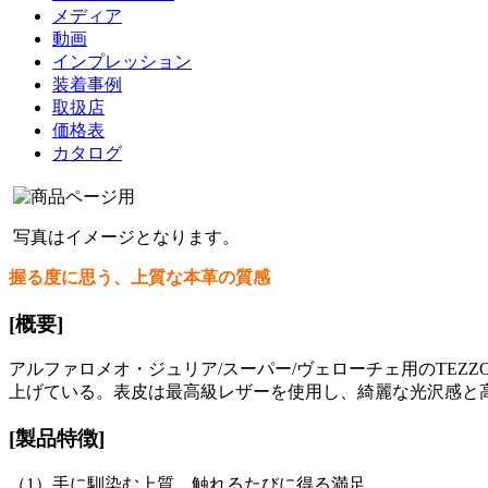
メディア
動画
インプレッション
装着事例
取扱店
価格表
カタログ
写真はイメージとなります。
握る度に思う、上質な本革の質感
[概要]
アルファロメオ・ジュリア/スーパー/ヴェローチェ用のTE
上げている。表皮は最高級レザーを使用し、綺麗な光沢感と
[製品特徴]
（1）手に馴染む上質、触れるたびに得る満足。