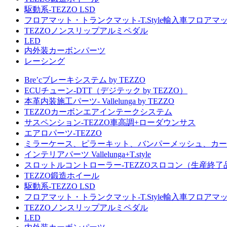
駆動系-TEZZO LSD
フロアマット・トランクマット-T.Style輸入車フロアマ
TEZZOノンスリップアルミペダル
LED
内外装カーボンパーツ
レーシング
Bre’cブレーキシステム by TEZZO
ECUチューン-DTT（デジテック by TEZZO）
本革内装施工パーツ- Vallelunga by TEZZO
TEZZOカーボンエアインテークシステム
サスペンション-TEZZO車高調+ローダウンサス
エアロパーツ-TEZZO
ミラーケース、ピラーキット、バンパーメッシュ、カー
インテリアパーツ Vallelunga+T.style
スロットルコントローラー-TEZZOスロコン（生産終了
TEZZO鍛造ホイール
駆動系-TEZZO LSD
フロアマット・トランクマット-T.Style輸入車フロアマ
TEZZOノンスリップアルミペダル
LED