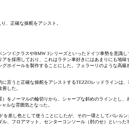
入り、正確な操舵をアシスト。
ンツ CクラスやBMW 3シリーズといったドイツ車勢を意識
アを採用しており、これはラテン車好きにはあまりにも地味す
ングホイールを製作することにした。フェラーリのような高級
に言うと正確な操舵をアシストするTEZZOレッドラインは
改善した。
位置）をノーマルの輪切りから、シャープな斜めのラインとし
ペシャルな雰囲気となった。
ドを差し色として使うことにしたが、その一環としてバレルンガ 
ル、フロアマット、センターコンソール（肘のせ）といったT