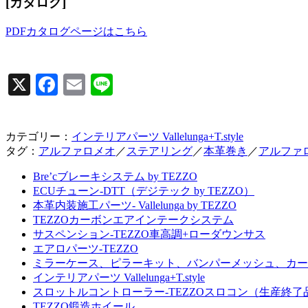
[カタログ]
PDFカタログページはこちら
X
Facebook
Email
Line
カテゴリー：
インテリアパーツ Vallelunga+T.style
タグ：
アルファロメオ
／
ステアリング
／
本革巻き
／
アルファ
Bre’cブレーキシステム by TEZZO
ECUチューン-DTT（デジテック by TEZZO）
本革内装施工パーツ- Vallelunga by TEZZO
TEZZOカーボンエアインテークシステム
サスペンション-TEZZO車高調+ローダウンサス
エアロパーツ-TEZZO
ミラーケース、ピラーキット、バンパーメッシュ、カー
インテリアパーツ Vallelunga+T.style
スロットルコントローラー-TEZZOスロコン（生産終了
TEZZO鍛造ホイール