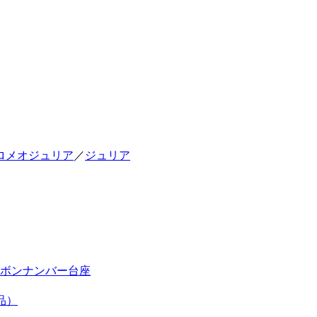
ロメオジュリア
／
ジュリア
ボンナンバー台座
品）