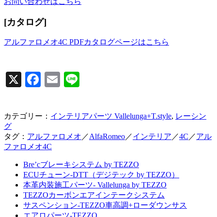
お問い合わせはこちら
[カタログ]
アルファロメオ4C PDFカタログページはこちら
X
Facebook
Email
Line
カテゴリー：
インテリアパーツ Vallelunga+T.style
,
レーシン
グ
タグ：
アルファロメオ
／
AlfaRomeo
／
インテリア
／
4C
／
アル
ファロメオ4C
Bre’cブレーキシステム by TEZZO
ECUチューン-DTT（デジテック by TEZZO）
本革内装施工パーツ- Vallelunga by TEZZO
TEZZOカーボンエアインテークシステム
サスペンション-TEZZO車高調+ローダウンサス
エアロパーツ-TEZZO