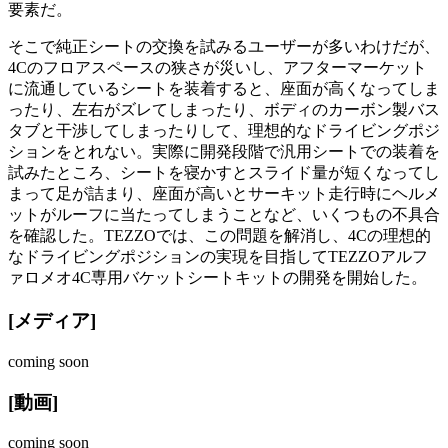
要素だ。
そこで純正シートの交換を試みるユーザーが多いわけだが、
4Cのフロアスペースの狭さが災いし、アフターマーケット
に流通しているシートを装着すると、座面が高くなってしま
ったり、左右がズレてしまったり、ボディのカーボン製バス
タブと干渉してしまったりして、理想的なドライビングポジ
ションをとれない。実際に開発段階で汎用シートでの装着を
試みたところ、シートを寝かすとスライド量が短くなってし
まって足が詰まり、座面が高いとサーキット走行時にヘルメ
ットがルーフに当たってしまうことなど、いくつもの不具合
を確認した。TEZZOでは、この問題を解消し、4Cの理想的
なドライビングポジションの実現を目指してTEZZOアルフ
ァロメオ4C専用バケットシートキットの開発を開始した。
[メディア]
coming soon
[動画]
coming soon