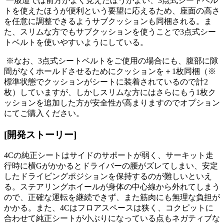
一般道では前方がよく見えたほうがよい、3点式シートベル
トを使えたほうが便利という要望に応えるため、座面の高さ
を任意に調整できるようサブクッションも同梱される。ま
た、スリムな方でもサブクッションを使うことで3点式シー
トベルトを使いやすいようにしている。
※なお、3点式シートベルトをご使用の場合にも、腹部に隙
間がなくホールドさせるためにクッションを＋1枚同梱（※
標準状態でクッションがシートに装着されているので計2
枚）していますが、しかしスリムな方にはさらにもう1枚ク
ッションを追加した方が安全性が高まりますのでオプション
にてご購入ください。
[開発ストーリー]
4Cの純正シートはサイドのサポートが弱く、サーキット走
行時に横Gがかかるとドライバーの腰がズレてしまい、安定
したドライビングポジションを保持するのが難しいといえ
る。ステアリングホイールが身体の中心線から外れてしまう
ので、正確な運転を継続できず、また筋肉にも無理な負担が
かかる。また、4Cはフロアスペースは狭く、コクピットに
合わせて純正シートが小ぶりになっている点もネガティブな