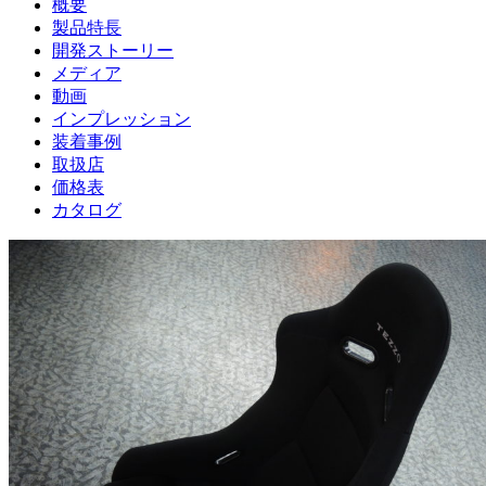
概要
製品特長
開発ストーリー
メディア
動画
インプレッション
装着事例
取扱店
価格表
カタログ