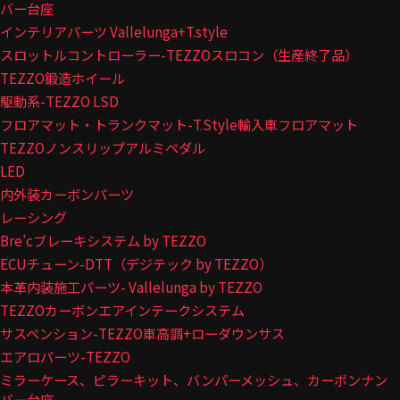
バー台座
インテリアパーツ Vallelunga+T.style
スロットルコントローラー-TEZZOスロコン（生産終了品）
TEZZO鍛造ホイール
駆動系-TEZZO LSD
フロアマット・トランクマット-T.Style輸入車フロアマット
TEZZOノンスリップアルミペダル
LED
内外装カーボンパーツ
レーシング
Bre’cブレーキシステム by TEZZO
ECUチューン-DTT（デジテック by TEZZO）
本革内装施工パーツ- Vallelunga by TEZZO
TEZZOカーボンエアインテークシステム
サスペンション-TEZZO車高調+ローダウンサス
エアロパーツ-TEZZO
ミラーケース、ピラーキット、バンパーメッシュ、カーボンナン
バー台座