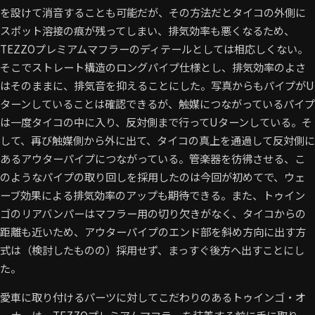
を設けて消音することも可能だが、その方法だとタイコの外側に
スポット溶接の痕が残ってしまい、排気効率も悪くなるため、
TEZZOプレミアムマフラーのディテールとしては相応しくない。
そこでストレート構造のロングパイプ仕様とし、排気効率のよさ
はそのままに、排気音を抑えることにした。写真からもパイプがU
ターンしていることは確認できるが、触媒につながっているパイプ
は一度タイコの中に入り、反対側まで行ってUターンしている。そ
して、再び触媒側から外に出て、タイコの真上を通過して反対側に
あるアウターパイプにつながっている。管楽器を彷彿させる、こ
のようなパイプの取り回しを採用したのは今回が初めてで、ウェ
ーブ効果による排気効率のアップも期待できる。また、トゥイン
ゴのリアバンパーはマフラー用の切り欠きがなく、タイコからの
距離も近いため、アウターパイプのエンド部を斜め方向に出す方
式は（検討したものの）採用せず、まっすぐ後方へ出すことにし
た。
愛車に取り付けるパーツに対してこだわりのあるトゥインゴ・オ