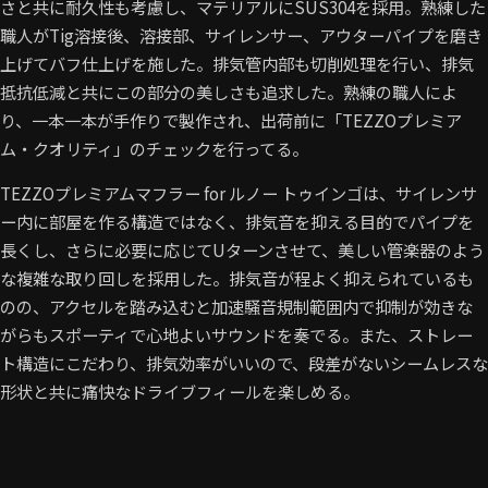
さと共に耐久性も考慮し、マテリアルにSUS304を採用。熟練した
職人がTig溶接後、溶接部、サイレンサー、アウターパイプを磨き
上げてバフ仕上げを施した。排気管内部も切削処理を行い、排気
抵抗低減と共にこの部分の美しさも追求した。熟練の職人によ
り、一本一本が手作りで製作され、出荷前に「TEZZOプレミア
ム・クオリティ」のチェックを行ってる。
TEZZOプレミアムマフラー for ルノー トゥインゴは、サイレンサ
ー内に部屋を作る構造ではなく、排気音を抑える目的でパイプを
長くし、さらに必要に応じてUターンさせて、美しい管楽器のよう
な複雑な取り回しを採用した。排気音が程よく抑えられているも
のの、アクセルを踏み込むと加速騒音規制範囲内で抑制が効きな
がらもスポーティで心地よいサウンドを奏でる。また、ストレー
ト構造にこだわり、排気効率がいいので、段差がないシームレスな
形状と共に痛快なドライブフィールを楽しめる。