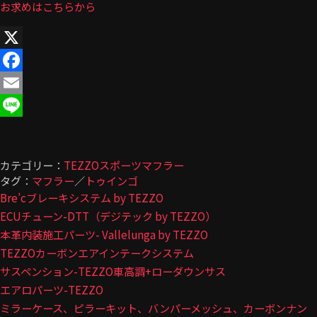
お求めはこちらから
X
Facebook
Email
Line
カテゴリー：
TEZZOスポーツマフラー
タグ：
マフラー
／
トゥインゴ
Bre’cブレーキシステム by TEZZO
ECUチューン-DTT（デジテック by TEZZO）
本革内装施工パーツ- Vallelunga by TEZZO
TEZZOカーボンエアインテークシステム
サスペンション-TEZZO車高調+ローダウンサス
エアロパーツ-TEZZO
ミラーケース、ピラーキット、バンパーメッシュ、カーボンナン