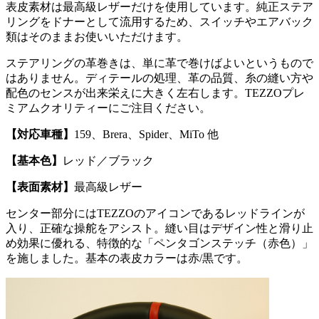
表皮素材は最高級レザーだけを使用しています。純正ステア
リングをドナーとして流用するため、スイッチやエアバック
類はそのままお使いいただけます。
ステアリングの革巻きは、単に革で巻けばよいというもので
はありません。ディテールの処理、革の品質、糸の縫い方や
配色のセンスが出来栄えに大きく左右します。TEZZOプレ
ミアムクオリティーにご注目ください。
【対応車種】
159、Brera、Spider、MiTo 他
【基本色】
レッド／ブラック
【表面素材】
最高級レザー
センター部分にはTEZZOのアイコンであるレッドラインが
入り、正確な操舵をアシスト。縫い目はデザイン性と滑り止
め効果に優れる、特徴的な「ペンタゴンステッチ（赤色）」
を施しました。基本の表皮カラーは赤/黒です。