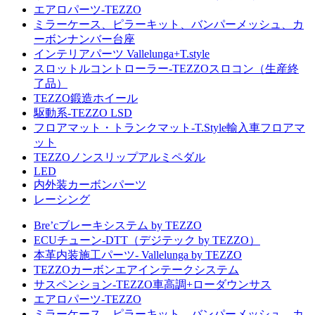
エアロパーツ-TEZZO
ミラーケース、ピラーキット、バンパーメッシュ、カ
ーボンナンバー台座
インテリアパーツ Vallelunga+T.style
スロットルコントローラー-TEZZOスロコン（生産終
了品）
TEZZO鍛造ホイール
駆動系-TEZZO LSD
フロアマット・トランクマット-T.Style輸入車フロアマ
ット
TEZZOノンスリップアルミペダル
LED
内外装カーボンパーツ
レーシング
Bre’cブレーキシステム by TEZZO
ECUチューン-DTT（デジテック by TEZZO）
本革内装施工パーツ- Vallelunga by TEZZO
TEZZOカーボンエアインテークシステム
サスペンション-TEZZO車高調+ローダウンサス
エアロパーツ-TEZZO
ミラーケース、ピラーキット、バンパーメッシュ、カ