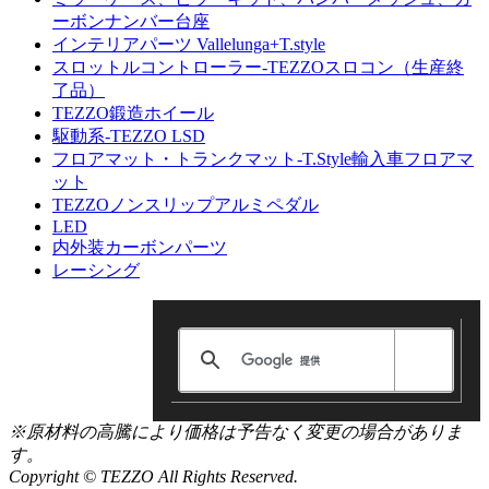
ーボンナンバー台座
インテリアパーツ Vallelunga+T.style
スロットルコントローラー-TEZZOスロコン（生産終
了品）
TEZZO鍛造ホイール
駆動系-TEZZO LSD
フロアマット・トランクマット-T.Style輸入車フロアマ
ット
TEZZOノンスリップアルミペダル
LED
内外装カーボンパーツ
レーシング
※原材料の高騰により価格は予告なく変更の場合がありま
す。
Copyright © TEZZO All Rights Reserved.