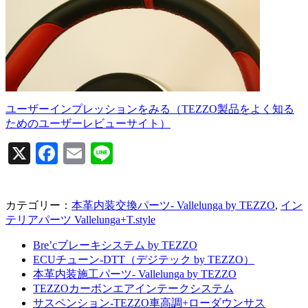
ユーザーインプレッションをみる（TEZZO製品をよく知る
ためのユーザーレビューサイト）
X
Facebook
Email
Line
カテゴリー：
本革内装交換パーツ- Vallelunga by TEZZO
,
イン
テリアパーツ Vallelunga+T.style
Bre’cブレーキシステム by TEZZO
ECUチューン-DTT（デジテック by TEZZO）
本革内装施工パーツ- Vallelunga by TEZZO
TEZZOカーボンエアインテークシステム
サスペンション-TEZZO車高調+ローダウンサス