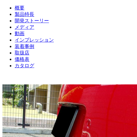
概要
製品特長
開発ストーリー
メディア
動画
インプレッション
装着事例
取扱店
価格表
カタログ