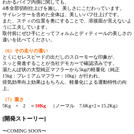
わかるパイプ内側に関しても、
4本全部切削仕上げを施し、美しさにこだわっています。
サイレンサーを含めた全体は、美しいバフ仕上げです。
また、スティの位置を奥にすることで、溶接面が見えないよ
うに工夫しています。
取付前にぜひ手にとってフォルムとディティールの美しさの
違いを比べてください。
（6）その走りの違い
とくにセレスピードの出だしのスローモーな印象が、
スッと発進することが当社デモカーで確認済みです。
湯たんぽ状の大型純正マフラーから5kgの軽量化（純正
15kg：プレミアムマフラー：10kg）が行われ、
排気効率向上効果はもちろん、軽量化による運動特性の向
上。
（7）重さ
5Kg × 2 ＝
10Kg
（ノーマル 7.6Kg×2＝15.2Kg）
[開発ストーリー]
〜COMING SOON〜