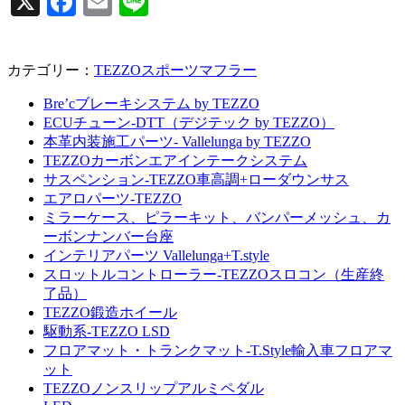
X
Facebook
Email
Line
カテゴリー：
TEZZOスポーツマフラー
Bre’cブレーキシステム by TEZZO
ECUチューン-DTT（デジテック by TEZZO）
本革内装施工パーツ- Vallelunga by TEZZO
TEZZOカーボンエアインテークシステム
サスペンション-TEZZO車高調+ローダウンサス
エアロパーツ-TEZZO
ミラーケース、ピラーキット、バンパーメッシュ、カ
ーボンナンバー台座
インテリアパーツ Vallelunga+T.style
スロットルコントローラー-TEZZOスロコン（生産終
了品）
TEZZO鍛造ホイール
駆動系-TEZZO LSD
フロアマット・トランクマット-T.Style輸入車フロアマ
ット
TEZZOノンスリップアルミペダル