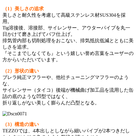
（1）美しさの追求
美しさと耐久性を考慮して高級ステンレス材SUS304を採
用。
Tig溶接後、溶接部、サイレンサー、アウターパイプを丸一
日かけて磨き上げてバフ仕上げ。
排気管内部も切削処理をおこない、排気抵抗低減とともに美
しさを追求。
『そこまでしなくても』という嬉しい誉め言葉をユーザーの
方からいただいています。
（2）形状の違い
ブレラ純正マフラーや、他社チューニングマフラーのよう
な、
サイレンサー（タイコ）後端が機械曲げ加工品を流用した缶
詰の底のような凹型ではなく、
折り返しがない美しく膨らんだ凸型となる。
（3）構造の違い
TEZZOでは、4本出しとしながら細いパイプが2本つきだし