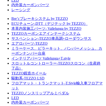
LED
内外装カーボンパーツ
レーシング
Bre’cブレーキシステム by TEZZO
ECUチューン-DTT（デジテック by TEZZO）
本革内装施工パーツ- Vallelunga by TEZZO
TEZZOカーボンエアインテークシステム
サスペンション-TEZZO車高調+ローダウンサス
エアロパーツ-TEZZO
ミラーケース、ピラーキット、バンパーメッシュ、カ
ーボンナンバー台座
インテリアパーツ Vallelunga+T.style
スロットルコントローラー-TEZZOスロコン（生産終
了品）
TEZZO鍛造ホイール
駆動系-TEZZO LSD
フロアマット・トランクマット-T.Style輸入車フロアマ
ット
TEZZOノンスリップアルミペダル
LED
内外装カーボンパーツ