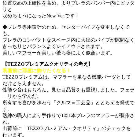
位置決めの正確性を高め、よりブレラのバンパー内にピッタ
リと
収めるようになったNew Ver.です！
◆ブレラ専用設計のため、センターパイプを変更しなくて
も、
ブレラのコンパクトなスペース内に大径のパイプが隙間なく
きっちりとバランスよくレイアウトされます。
美しいマフラーが美しい後ろ姿によく似合います。
【TEZZOプレミアムクオリティの考え】
装着前に部屋に飾りたくなる！
TEZZOプレミアムは、マフラーを単なる機能パーツとして
だけとらえません。
性能や音はもちろん、見た目品質をも重視しました。フェラ
ーリから学んだ、
所有する喜びを味わう「クルマ＝工芸品」ととらえる発想で
す。
熟練の職人により手作りで1本1本ブレラのマフラーが製作さ
れ、
出荷前に「TEZZOプレミアム・クオリティ」のチェックを
行います。