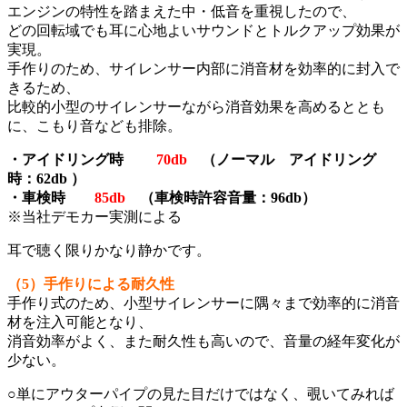
エンジンの特性を踏まえた中・低音を重視したので、
どの回転域でも耳に心地よいサウンドとトルクアップ効果が
実現。
手作りのため、サイレンサー内部に消音材を効率的に封入で
きるため、
比較的小型のサイレンサーながら消音効果を高めるととも
に、こもり音なども排除。
・アイドリング時
70db
（ノーマル アイドリング
時：62db ）
・車検時
85db
（車検時許容音量：96db）
※当社デモカー実測による
耳で聴く限りかなり静かです。
（5）手作りによる耐久性
手作り式のため、小型サイレンサーに隅々まで効率的に消音
材を注入可能となり、
消音効率がよく、また耐久性も高いので、音量の経年変化が
少ない。
○単にアウターパイプの見た目だけではなく、覗いてみれば