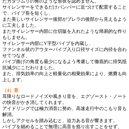
たカタツムリの角のような形状を認めません。
サイレンサーをできるだけバンパーに近づけて配置すること
で、パイプ長を短くし、
また美しいサイレンサー後部がブレラの後部から見えるよう
に工夫しました。
またサイレンサー内部に仕切版を入れたような簡易的な作り
もしません。
サイレンサー内部にY字型パイプを内蔵し、
ファンネル状のアウターパイプ入り口径サイズに内径を合わ
せてつなぎ、
パイプ曲げの角度も最少になるよう考慮して徹底的に排気抵
抗減少にこだわりました。
また、排気効率の向上と軽量化の相乗効果により、燃費も向
上します。
（4）音
耳障りなロードノイズや風きり音を、エグゾースト・ノート
の快音がかき消してくれます。
アイドリングでは極力消音に努め、高速走行中のこもり音も
解消。
しかしアクセルを踏み込むと、迫力ある音が響きます。
パイプを細めることで無理に高音を捻り出すことをせず、