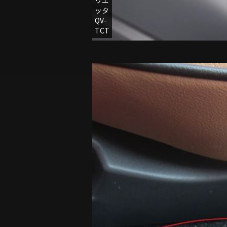
メ
ッタ
オ
QV-
4C
TCT