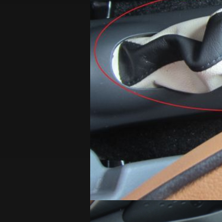
ア
ル
フ
ァ
ロ
メ
オ
ジ
ュ
リ
エ
ッ
タ
QV