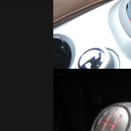
フ
ィ
ア
ッ
ト
500