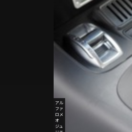
アル
ア
ファ
ル
ロメ
フ
オ
ァ
ジュ
ロ
リエ