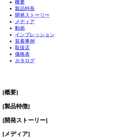
概要
製品特長
開発ストーリー
メディア
動画
インプレッション
装着事例
取扱店
価格表
カタログ
[概要]
[製品特徴]
[開発ストーリー]
[メディア]