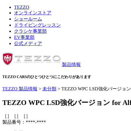
TEZZO
オンラインストア
ショールーム
ドライビングレッスン
クラシケ事業部
EV事業部
公式メディア
製品情報
TEZZO CARSのひとつひとつにこだわりがあります
TEZZO 製品情報
>
未分類
>
TEZZO WPC LSD強化バージョン for
TEZZO WPC LSD強化バージョン for Alf
［］［］［］
製品番号：****-****