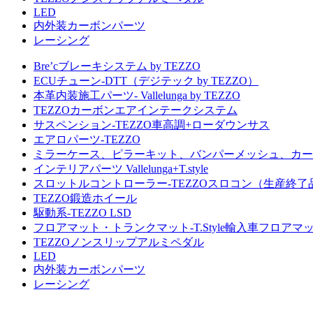
LED
内外装カーボンパーツ
レーシング
Bre’cブレーキシステム by TEZZO
ECUチューン-DTT（デジテック by TEZZO）
本革内装施工パーツ- Vallelunga by TEZZO
TEZZOカーボンエアインテークシステム
サスペンション-TEZZO車高調+ローダウンサス
エアロパーツ-TEZZO
ミラーケース、ピラーキット、バンパーメッシュ、カー
インテリアパーツ Vallelunga+T.style
スロットルコントローラー-TEZZOスロコン（生産終了
TEZZO鍛造ホイール
駆動系-TEZZO LSD
フロアマット・トランクマット-T.Style輸入車フロアマ
TEZZOノンスリップアルミペダル
LED
内外装カーボンパーツ
レーシング