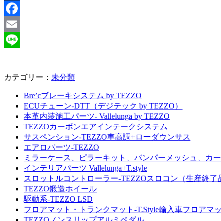
X
Facebook
Email
Line
カテゴリー：
未分類
Bre’cブレーキシステム by TEZZO
ECUチューン-DTT（デジテック by TEZZO）
本革内装施工パーツ- Vallelunga by TEZZO
TEZZOカーボンエアインテークシステム
サスペンション-TEZZO車高調+ローダウンサス
エアロパーツ-TEZZO
ミラーケース、ピラーキット、バンパーメッシュ、カー
インテリアパーツ Vallelunga+T.style
スロットルコントローラー-TEZZOスロコン（生産終了
TEZZO鍛造ホイール
駆動系-TEZZO LSD
フロアマット・トランクマット-T.Style輸入車フロアマ
TEZZOノンスリップアルミペダル