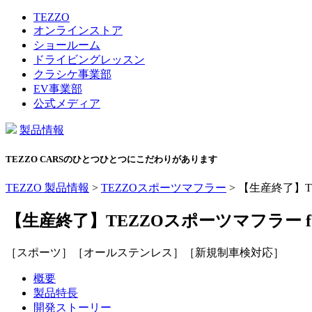
TEZZO
オンラインストア
ショールーム
ドライビングレッスン
クラシケ事業部
EV事業部
公式メディア
製品情報
TEZZO CARSのひとつひとつにこだわりがあります
TEZZO 製品情報
>
TEZZOスポーツマフラー
>
【生産終了】TEZ
【生産終了】TEZZOスポーツマフラー for 
［スポーツ］［オールステンレス］［新規制車検対応］
概要
製品特長
開発ストーリー