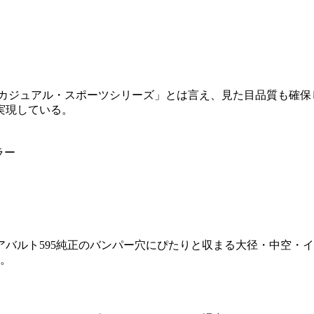
るカジュアル・スポーツシリーズ」とは言え、見た目品質も確
実現している。
ラー
バルト595純正のバンパー穴にぴたりと収まる大径・中空・
す。