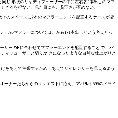
5と同じ 形状のリヤディフューザーの中に左右各2本出しのマフ
くせざるを得ない。見た目にも、貧弱さが否めない。
はそのスペースに2本のマフラーエンドを配置するケースが増
ト595マフラーについては、左右各1本出しという考えだっ
ーザーのRに合わせてマフラーエンドを配置すること で、パ
たディフューザーと切りか きになったような自然な仕上がりと
仕上げをあえて主張するため、あえてサイレンサーを見えるよう
オーナーたちからのリクエストに応え、アバルト595のドライ