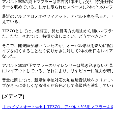
アバルト595の純正マフラーは左右各1本出しだが、特別仕様
ラーを収めている。しかし限られたスペースに2本ずつのマ
最近のアルファロメオやフィアット、アバルト車を見ると、
えている。
TEZZOとしては、機能面、見た目両方の理由から細いマフ
た。ただ、それでは、特徴が出しにくい。どうすべきか？
そこで、開発陣が思いついたのが、オーバル形状を斜めに配置
イプを細くすることなく切りかきに対して2本の出口をレイ
なった。
アバルト595純正マフラーのサイレンサーは覗き込まないと
にレイアウトしている。それにより、リヤビューに迫力が増
音量に関しては、新規制車検対応の加速騒音試験をクリアして
ブがさらに楽しくなる澄んだ音色として高級感も演出してい
[メディア]
【 ホビダスオートweb 】TEZZO、アバルト595用マフラーを