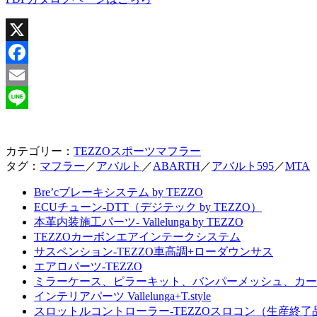
X
Facebook
Email
Line
カテゴリー：
TEZZOスポーツマフラー
タグ：
マフラー
／
アバルト
／
ABARTH
／
アバルト595
／
MTA
Bre’cブレーキシステム by TEZZO
ECUチューン-DTT（デジテック by TEZZO）
本革内装施工パーツ- Vallelunga by TEZZO
TEZZOカーボンエアインテークシステム
サスペンション-TEZZO車高調+ローダウンサス
エアロパーツ-TEZZO
ミラーケース、ピラーキット、バンパーメッシュ、カー
インテリアパーツ Vallelunga+T.style
スロットルコントローラー-TEZZOスロコン（生産終了