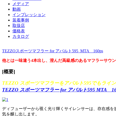
メディア
動画
インプレッション
装着事例
取扱店
価格表
カタログ
TEZZOスポーツマフラー for アバルト595 MTA 160ps
他とは一味違う4本出し、澄んだ高級感のあるマフラーサウ
[概要]
TEZZO スポーツマフラーをアバルト595でもライ
TEZZO スポーツマフラー for アバルト595 MTA 16
ディフューザーから覗く光り輝くサイレンサーは、存在感を
気を醸し出します。