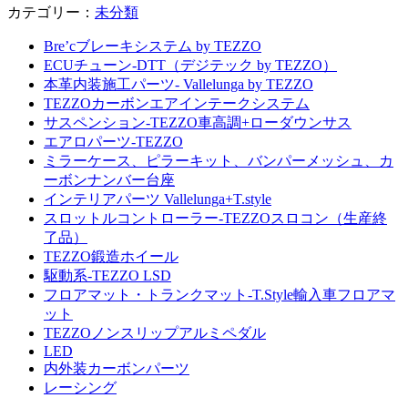
カテゴリー：
未分類
Bre’cブレーキシステム by TEZZO
ECUチューン-DTT（デジテック by TEZZO）
本革内装施工パーツ- Vallelunga by TEZZO
TEZZOカーボンエアインテークシステム
サスペンション-TEZZO車高調+ローダウンサス
エアロパーツ-TEZZO
ミラーケース、ピラーキット、バンパーメッシュ、カ
ーボンナンバー台座
インテリアパーツ Vallelunga+T.style
スロットルコントローラー-TEZZOスロコン（生産終
了品）
TEZZO鍛造ホイール
駆動系-TEZZO LSD
フロアマット・トランクマット-T.Style輸入車フロアマ
ット
TEZZOノンスリップアルミペダル
LED
内外装カーボンパーツ
レーシング