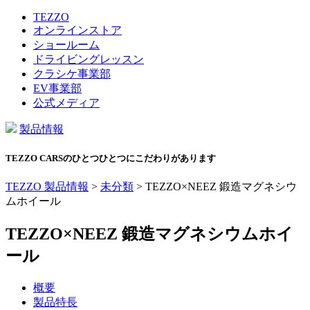
TEZZO
オンラインストア
ショールーム
ドライビングレッスン
クラシケ事業部
EV事業部
公式メディア
製品情報
TEZZO CARSのひとつひとつにこだわりがあります
TEZZO 製品情報
>
未分類
>
TEZZO×NEEZ 鍛造マグネシウ
ムホイール
TEZZO×NEEZ 鍛造マグネシウムホイ
ール
概要
製品特長