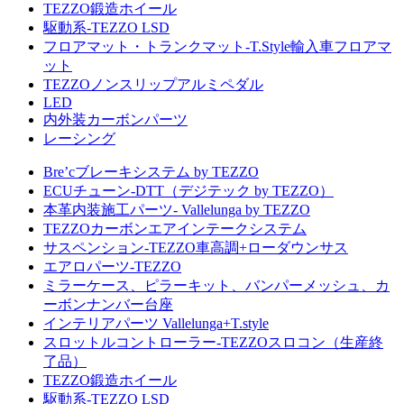
TEZZO鍛造ホイール
駆動系-TEZZO LSD
フロアマット・トランクマット-T.Style輸入車フロアマ
ット
TEZZOノンスリップアルミペダル
LED
内外装カーボンパーツ
レーシング
Bre’cブレーキシステム by TEZZO
ECUチューン-DTT（デジテック by TEZZO）
本革内装施工パーツ- Vallelunga by TEZZO
TEZZOカーボンエアインテークシステム
サスペンション-TEZZO車高調+ローダウンサス
エアロパーツ-TEZZO
ミラーケース、ピラーキット、バンパーメッシュ、カ
ーボンナンバー台座
インテリアパーツ Vallelunga+T.style
スロットルコントローラー-TEZZOスロコン（生産終
了品）
TEZZO鍛造ホイール
駆動系-TEZZO LSD