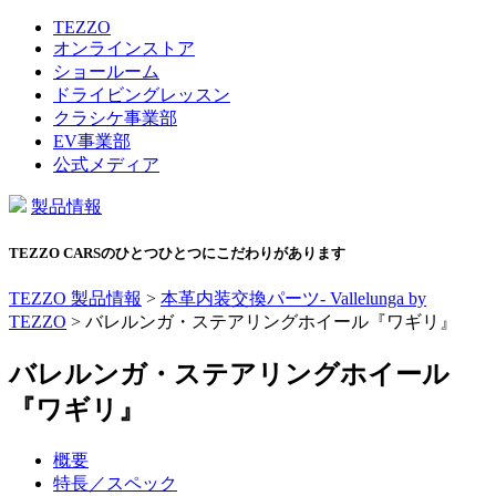
TEZZO
オンラインストア
ショールーム
ドライビングレッスン
クラシケ事業部
EV事業部
公式メディア
製品情報
TEZZO CARSのひとつひとつにこだわりがあります
TEZZO 製品情報
>
本革内装交換パーツ- Vallelunga by
TEZZO
>
バレルンガ・ステアリングホイール『ワギリ』
バレルンガ・ステアリングホイール
『ワギリ』
概要
特長／スペック