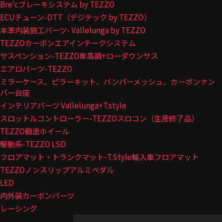
Bre’cブレーキシステム by TEZZO
ECUチューン-DTT（デジテック by TEZZO）
本革内装施工パーツ- Vallelunga by TEZZO
TEZZOカーボンエアインテークシステム
サスペンション-TEZZO車高調+ローダウンサス
エアロパーツ-TEZZO
ミラーケース、ピラーキット、バンパーメッシュ、カーボンナン
バー台座
インテリアパーツ Vallelunga+T.style
スロットルコントローラー-TEZZOスロコン（生産終了品）
TEZZO鍛造ホイール
駆動系-TEZZO LSD
フロアマット・トランクマット-T.Style輸入車フロアマット
TEZZOノンスリップアルミペダル
LED
内外装カーボンパーツ
レーシング