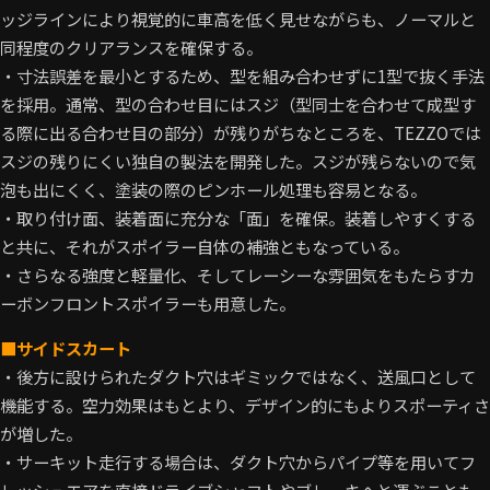
ッジラインにより視覚的に車高を低く見せながらも、ノーマルと
同程度のクリアランスを確保する。
・寸法誤差を最小とするため、型を組み合わせずに1型で抜く手法
を採用。通常、型の合わせ目にはスジ（型同士を合わせて成型す
る際に出る合わせ目の部分）が残りがちなところを、TEZZOでは
スジの残りにくい独自の製法を開発した。スジが残らないので気
泡も出にくく、塗装の際のピンホール処理も容易となる。
・取り付け面、装着面に充分な「面」を確保。装着しやすくする
と共に、それがスポイラー自体の補強ともなっている。
・さらなる強度と軽量化、そしてレーシーな雰囲気をもたらすカ
ーボンフロントスポイラーも用意した。
■サイドスカート
・後方に設けられたダクト穴はギミックではなく、送風口として
機能する。空力効果はもとより、デザイン的にもよりスポーティさ
が増した。
・サーキット走行する場合は、ダクト穴からパイプ等を用いてフ
レッシュエアを直接ドライブシャフトやブレーキへと運ぶことも