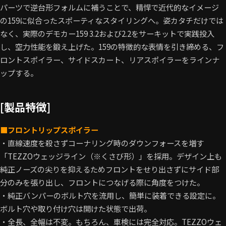
パーツで逆台形フォルムに補うことで、精悍で近代的なイメージ
の159に似合ったスポーティなスタイリングへ。姿カタチだけでは
なく、実際のデモカー159 3.2および2.2をサーキットで実践投入
し、空力性能を鍛え上げた。159の特徴的な表情を引き締める、フ
ロントスポイラー、サイドスカート、リアスポイラーをラインナ
ップする。
[製品特徴]
■フロントリップスポイラー
・直線速度を殺さずコーナリング時のダウンフォースを増す
「TEZZOウェッジライン（※くさび形）」を採用。デザイン上も
純正ノーズの尖りを抑えるためフロントをせり出さずにサイド部
分のみを張り出し、フロントにつなげる際に角度をつけた。
・純正バンパーのボルト穴を流用し、簡単に装着できる設定に。
ボルト穴や取り付け穴は開けた状態で出荷。
・全長、全幅は不変。もちろん、車検には完全対応。TEZZOウェ