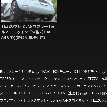
TEZZOプレミアムマフラー for
ルノートゥインゴS(型式7BA-
AHB4D)(新規制車検対応）
Bre’cブレーキシステム by TEZZO
ECUチューン-DTT（デジテック by 
TEZZOカーボンエアインテークシステム
サスペンション-TEZZO車
ミラーケース、ピラーキット、バンパーメッシュ、カーボンナンバー台
スロットルコントローラー-TEZZOスロコン（生産終了品）
TEZZO
フロアマット・トランクマット-T.Style輸入車フロアマット
TEZZO