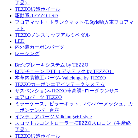
了品）
TEZZO鍛造ホイール
駆動系-TEZZO LSD
フロアマット・トランクマット-T.Style輸入車フロアマ
ット
TEZZOノンスリップアルミペダル
LED
内外装カーボンパーツ
レーシング
Bre’cブレーキシステム by TEZZO
ECUチューン-DTT（デジテック by TEZZO）
本革内装施工パーツ- Vallelunga by TEZZO
TEZZOカーボンエアインテークシステム
サスペンション-TEZZO車高調+ローダウンサス
エアロパーツ-TEZZO
ミラーケース、ピラーキット、バンパーメッシュ、カ
ーボンナンバー台座
インテリアパーツ Vallelunga+T.style
スロットルコントローラー-TEZZOスロコン（生産終
了品）
TEZZO鍛造ホイール