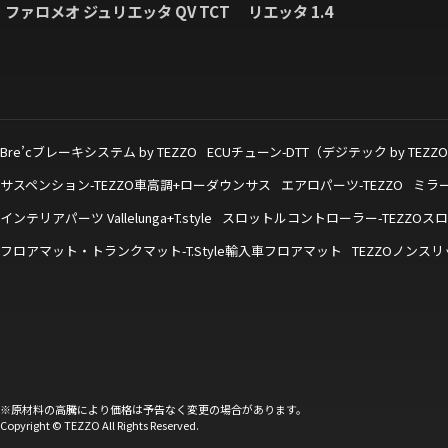
ファロメオ ジュリエッタ QV TCT
リエッタ 1.4
Bre’cブレーキシステム by TEZZO
ECUチューン-DTT（デジテック by TEZZ
サスペンション-TEZZO車高調+ローダウンサス
エアロパーツ-TEZZO
ミラ
インテリアパーツ Vallelunga+T.style
スロットルコントローラー-TEZZOス
フロアマット・トランクマット-T.Style輸入車フロアマット
TEZZOノンス
※原材料の高騰により価格は予告なく変更の場合があります。
Copyright © TEZZO All Rights Reserved.