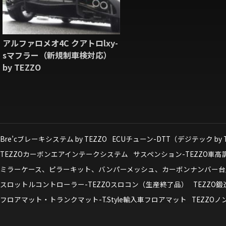
アルファロメオ4C クアトロlxy-
sマフラー（新規制車検対応）
by TEZZO
Bre’cブレーキシステム by TEZZO
ECUチューン-DTT（デジテック by 
TEZZOカーボンエアインテークシステム
サスペンション-TEZZO車
ミラーケース、ピラーキット、バンパーメッシュ、カーボンナンバー台
スロットルコントローラー-TEZZOスロコン（生産終了品）
TEZZO
フロアマット・トランクマット-T.Style輸入車フロアマット
TEZZO